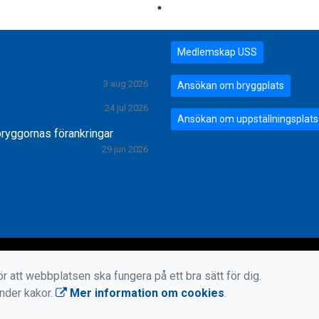
Medlemskap USS
3 aug 2026
Ansökan om bryggplats
24 jul 2026
Ansökan om uppställningsplats
bryggornas förankringar
29 jun 2026
r att webbplatsen ska fungera på ett bra sätt för dig.
änder kakor.
Mer information om cookies
.