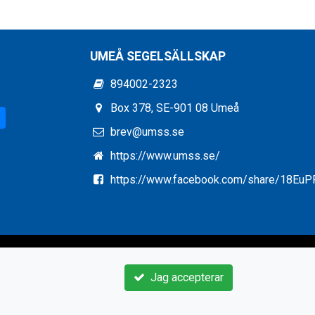
UMEÅ SEGELSÄLLSKAP
894002-2323
Box 378, SE-901 08 Umeå
brev@umss.se
https://www.umss.se/
https://www.facebook.com/share/18Eu
Jag accepterar