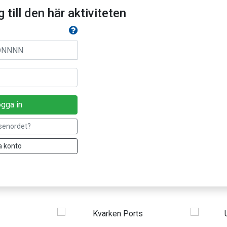
 till den här aktiviteten
gga in
senordet?
 konto