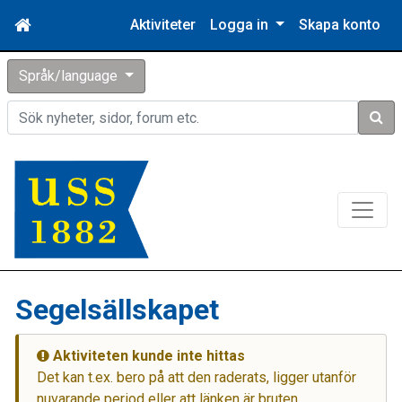
Aktiviteter
Logga in
Skapa konto
Språk/language
Sök
Segelsällskapet
Aktiviteten kunde inte hittas
Det kan t.ex. bero på att den raderats, ligger utanför
nuvarande period eller att länken är bruten.