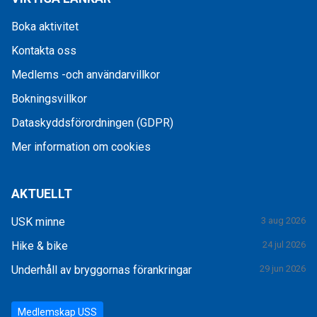
Boka aktivitet
Kontakta oss
Medlems -och användarvillkor
Bokningsvillkor
Dataskyddsförordningen (GDPR)
Mer information om cookies
AKTUELLT
USK minne
3 aug 2026
Hike & bike
24 jul 2026
Underhåll av bryggornas förankringar
29 jun 2026
Medlemskap USS