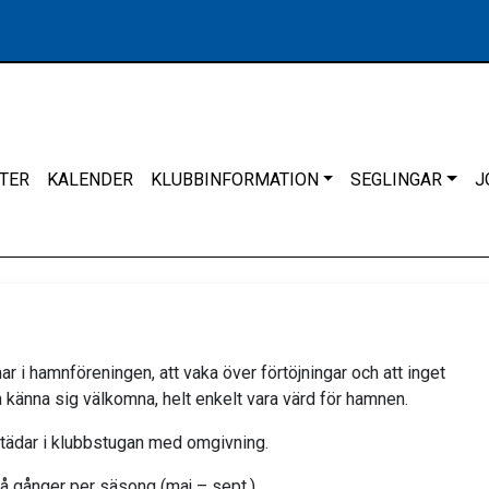
TER
KALENDER
KLUBBINFORMATION
SEGLINGAR
J
 i hamnföreningen, att vaka över förtöjningar och att inget
 känna sig välkomna, helt enkelt vara värd för hamnen.
tädar i klubbstugan med omgivning.
å gånger per säsong (maj – sept.).