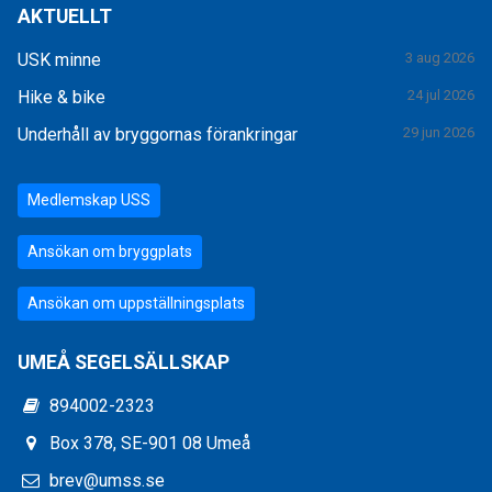
AKTUELLT
USK minne
3 aug 2026
Hike & bike
24 jul 2026
Underhåll av bryggornas förankringar
29 jun 2026
Medlemskap USS
Ansökan om bryggplats
Ansökan om uppställningsplats
UMEÅ SEGELSÄLLSKAP
894002-2323
Box 378, SE-901 08 Umeå
brev@umss.se