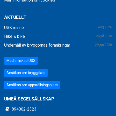
Mer information om cookies
AKTUELLT
USK minne
3 aug 2026
Hike & bike
24 jul 2026
Underhåll av bryggornas förankringar
29 jun 2026
Medlemskap USS
Ansökan om bryggplats
Ansökan om uppställningsplats
UMEÅ SEGELSÄLLSKAP
894002-2323