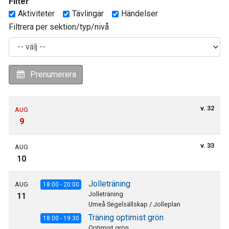
Filter
Aktiviteter
Tävlingar
Händelser
Filtrera per sektion/typ/nivå
Prenumerera
v. 32
AUG
9
v. 33
AUG
10
Jolleträning
AUG
18:00 - 20:00
Jolleträning
11
Umeå Segelsällskap / Jolleplan
Träning optimist grön
18:00 - 19:30
Optimist grön