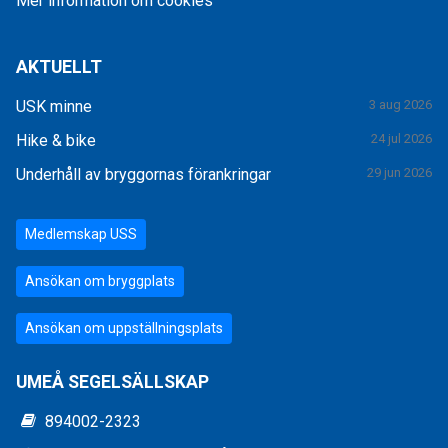
Mer information om cookies
AKTUELLT
USK minne
3 aug 2026
Hike & bike
24 jul 2026
Underhåll av bryggornas förankringar
29 jun 2026
Medlemskap USS
Ansökan om bryggplats
Ansökan om uppställningsplats
UMEÅ SEGELSÄLLSKAP
894002-2323