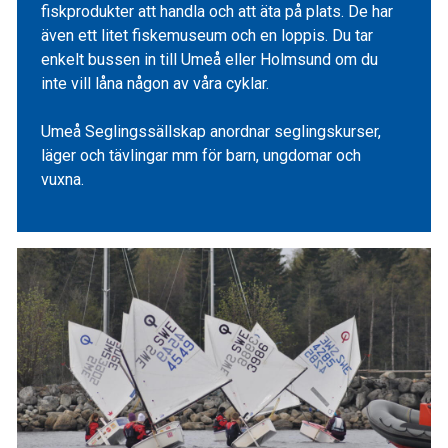
fiskprodukter att handla och att äta på plats. De har
även ett litet fiskemuseum och en loppis. Du tar
enkelt bussen in till Umeå eller Holmsund om du
inte vill låna någon av våra cyklar.
Umeå Seglingssällskap anordnar seglingskurser,
läger och tävlingar mm för barn, ungdomar och
vuxna.