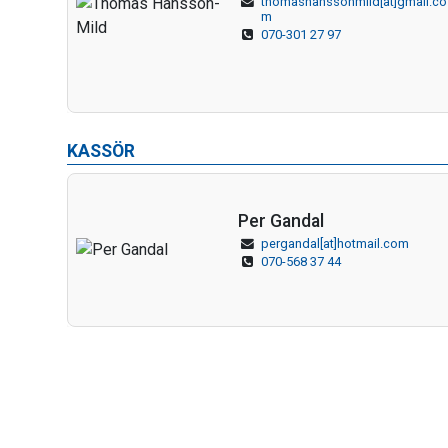
thomashanssonmild[at]gmail.co
m
070-301 27 97
KASSÖR
Per Gandal
pergandal[at]hotmail.com
070-568 37 44