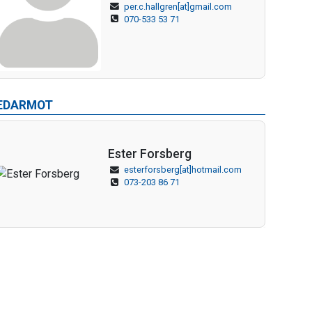
per.c.hallgren[at]gmail.com
070-533 53 71
EDARMOT
Ester Forsberg
esterforsberg[at]hotmail.com
073-203 86 71