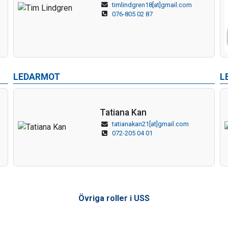
timlindgren18[at]gmail.com
076-805 02 87
LEDARMOT
L
Tatiana Kan
tatianakan21[at]gmail.com
072-205 04 01
Övriga roller i USS