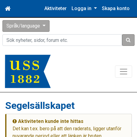
Aktiviteter
Logga in
Skapa konto
Språk/language
Sök
Segelsällskapet
Aktiviteten kunde inte hittas
Det kan t.ex. bero på att den raderats, ligger utanför
nuvarande period eller att länken är bruten.