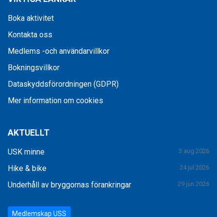
Boka aktivitet
Kontakta oss
Medlems -och användarvillkor
Bokningsvillkor
Dataskyddsförordningen (GDPR)
Mer information om cookies
AKTUELLT
USK minne
3 aug 2026
Hike & bike
24 jul 2026
Underhåll av bryggornas förankringar
29 jun 2026
Medlemskap USS