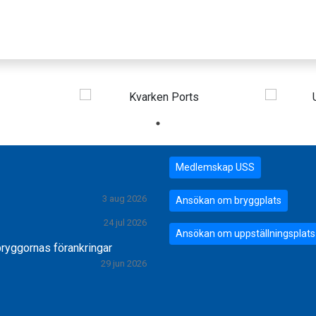
Medlemskap USS
3 aug 2026
Ansökan om bryggplats
24 jul 2026
Ansökan om uppställningsplats
bryggornas förankringar
29 jun 2026