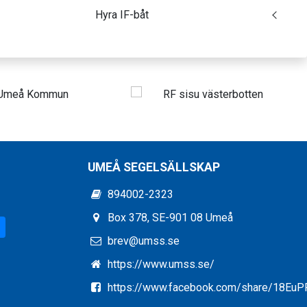
Hyra IF-båt
UMEÅ SEGELSÄLLSKAP
894002-2323
Box 378, SE-901 08 Umeå
brev@umss.se
https://www.umss.se/
https://www.facebook.com/share/18Eu