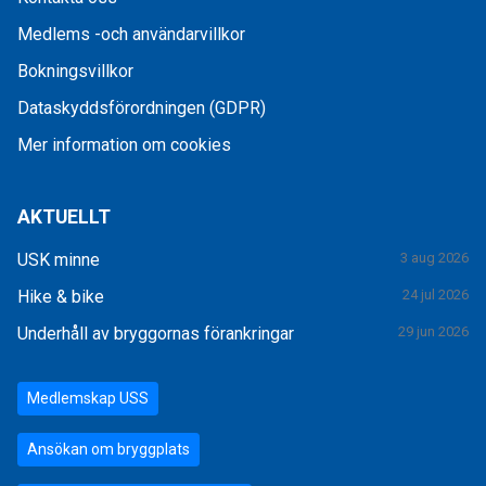
Medlems -och användarvillkor
Bokningsvillkor
Dataskyddsförordningen (GDPR)
Mer information om cookies
AKTUELLT
USK minne
3 aug 2026
Hike & bike
24 jul 2026
Underhåll av bryggornas förankringar
29 jun 2026
Medlemskap USS
Ansökan om bryggplats