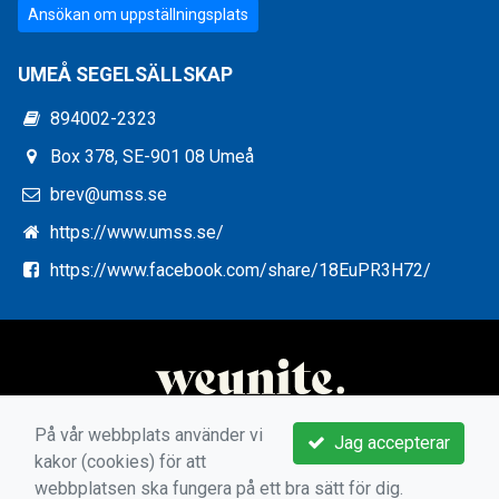
Ansökan om uppställningsplats
UMEÅ SEGELSÄLLSKAP
894002-2323
Box 378, SE-901 08 Umeå
brev@umss.se
https://www.umss.se/
https://www.facebook.com/share/18EuPR3H72/
På vår webbplats använder vi
Jag accepterar
kakor (cookies) för att
webbplatsen ska fungera på ett bra sätt för dig.