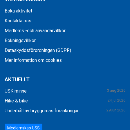
Boka aktivitet
Kontakta oss
Medlems -och användarvillkor
Bokningsvillkor
Dataskyddsförordningen (GDPR)
Mer information om cookies
AKTUELLT
USK minne
3 aug 2026
Hike & bike
24 jul 2026
Underhåll av bryggornas förankringar
29 jun 2026
Medlemskap USS