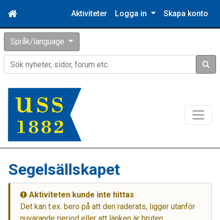
Aktiviteter
Logga in
Skapa konto
Språk/language
Sök
Segelsällskapet
Aktiviteten kunde inte hittas
Det kan t.ex. bero på att den raderats, ligger utanför
nuvarande period eller att länken är bruten.