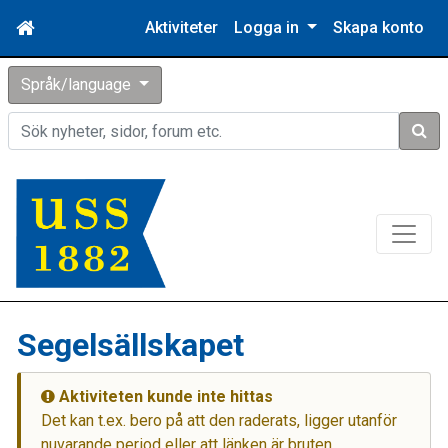
Aktiviteter
Logga in
Skapa konto
Språk/language
Sök
Segelsällskapet
Aktiviteten kunde inte hittas
Det kan t.ex. bero på att den raderats, ligger utanför
nuvarande period eller att länken är bruten.