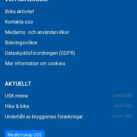
Boka aktivitet
Kontakta oss
Medlems -och användarvillkor
Bokningsvillkor
Dataskyddsförordningen (GDPR)
Mer information om cookies
AKTUELLT
USK minne
3 aug 2026
Hike & bike
24 jul 2026
Underhåll av bryggornas förankringar
29 jun 2026
Medlemskap USS