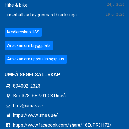
Hike & bike
24 jul 2026
Underhåll av bryggornas förankringar
29 jun 2026
Medlemskap USS
Ansökan om bryggplats
Ansökan om uppställningsplats
UMEÅ SEGELSÄLLSKAP
894002-2323
Box 378, SE-901 08 Umeå
brev@umss.se
https://www.umss.se/
https://www.facebook.com/share/18EuPR3H72/