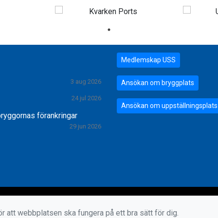
Medlemskap USS
3 aug 2026
Ansökan om bryggplats
24 jul 2026
Ansökan om uppställningsplats
bryggornas förankringar
29 jun 2026
r att webbplatsen ska fungera på ett bra sätt för dig.