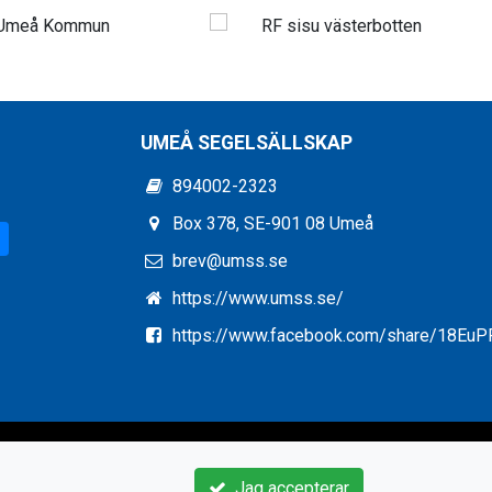
UMEÅ SEGELSÄLLSKAP
894002-2323
Box 378, SE-901 08 Umeå
brev@umss.se
https://www.umss.se/
https://www.facebook.com/share/18Eu
Jag accepterar