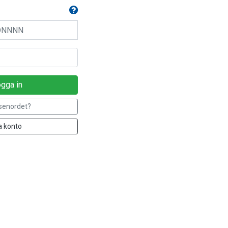
gga in
senordet?
 konto