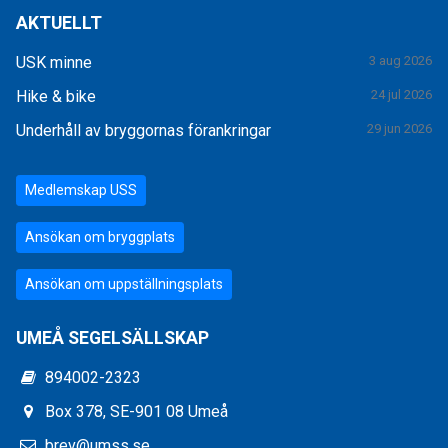
AKTUELLT
USK minne
3 aug 2026
Hike & bike
24 jul 2026
Underhåll av bryggornas förankringar
29 jun 2026
Medlemskap USS
Ansökan om bryggplats
Ansökan om uppställningsplats
UMEÅ SEGELSÄLLSKAP
894002-2323
Box 378, SE-901 08 Umeå
brev@umss.se