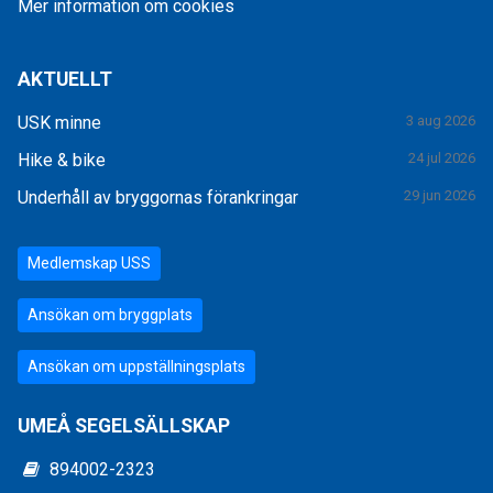
Mer information om cookies
AKTUELLT
USK minne
3 aug 2026
Hike & bike
24 jul 2026
Underhåll av bryggornas förankringar
29 jun 2026
Medlemskap USS
Ansökan om bryggplats
Ansökan om uppställningsplats
UMEÅ SEGELSÄLLSKAP
894002-2323