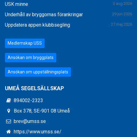
USK minne
3 aug 2026
Underhåll av bryggornas förankringar
29 jun 2026
Uppdatera appen klubbsegling
27 maj 2026
Medlemskap USS
Ansökan om bryggplats
Ansökan om uppställningsplats
UMEÅ SEGELSÄLLSKAP
894002-2323
Box 378, SE-901 08 Umeå
brev@umss.se
https://www.umss.se/