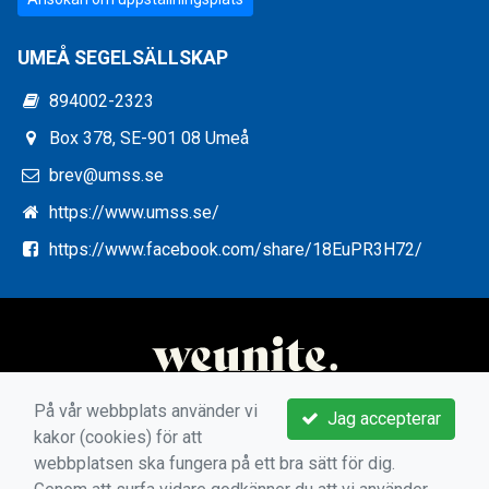
UMEÅ SEGELSÄLLSKAP
894002-2323
Box 378, SE-901 08 Umeå
brev@umss.se
https://www.umss.se/
https://www.facebook.com/share/18EuPR3H72/
På vår webbplats använder vi
Jag accepterar
kakor (cookies) för att
webbplatsen ska fungera på ett bra sätt för dig.