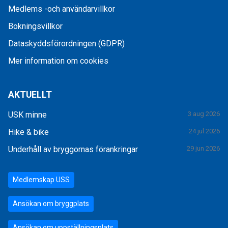
Medlems -och användarvillkor
Bokningsvillkor
Dataskyddsförordningen (GDPR)
Mer information om cookies
AKTUELLT
USK minne
3 aug 2026
Hike & bike
24 jul 2026
Underhåll av bryggornas förankringar
29 jun 2026
Medlemskap USS
Ansökan om bryggplats
Ansökan om uppställningsplats