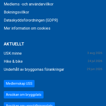
Medlems -och användarvillkor
Bokningsvillkor
Dataskyddsförordningen (GDPR)
Mer information om cookies
AKTUELLT
USK minne
3 aug 2026
Hike & bike
24 jul 2026
Underhåll av bryggornas förankringar
29 jun 2026
Medlemskap USS
Ansökan om bryggplats
Ansökan om uppställningsplats