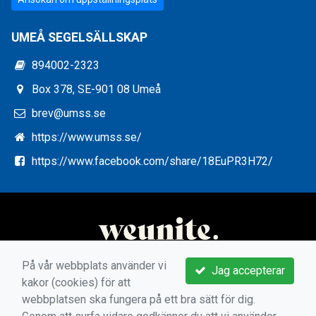
UMEÅ SEGELSÄLLSKAP
894002-2323
Box 378, SE-901 08 Umeå
brev@umss.se
https://www.umss.se/
https://www.facebook.com/share/18EuPR3H72/
På vår webbplats använder vi
Jag accepterar
kakor (cookies) för att
webbplatsen ska fungera på ett bra sätt för dig.