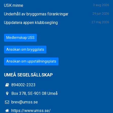
USK minne
3 aug 2026
Underhåll av bryggornas förankringar
29 jun 2026
Uppdatera appen klubbsegling
27 maj 2026
Medlemskap USS
Ansökan om bryggplats
Ansökan om uppställningsplats
UMEÅ SEGELSÄLLSKAP
894002-2323
Box 378, SE-901 08 Umeå
brev@umss.se
https://www.umss.se/